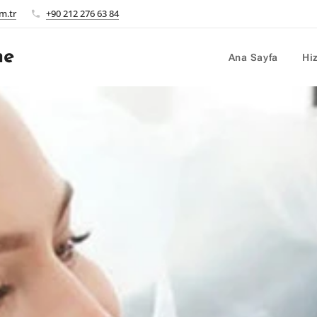
m.tr
+90 212 276 63 84
me
Ana Sayfa
Hi