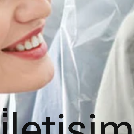
i̇letişi