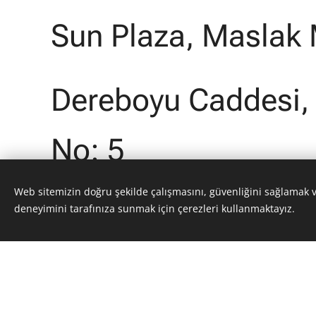
Sun Plaza, Maslak
Dereboyu Caddesi, 
No: 5
Web sitemizin doğru şekilde çalışmasını, güvenliğini sağlamak 
Sarıyer / İstanbul
deneyimini tarafınıza sunmak için çerezleri kullanmaktayız.
info@sundry.com.tr