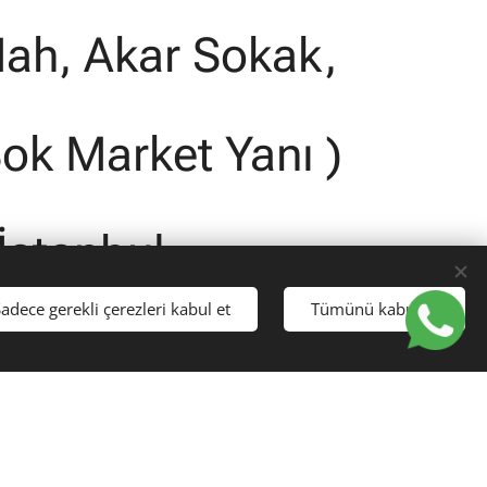
ah, Akar Sokak,
Şok Market Yanı )
 İstanbul
adece gerekli çerezleri kabul et
Tümünü kabul et