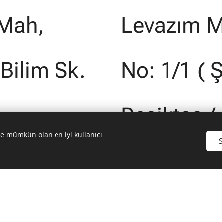
 Mah,
Levazım M
Bilim Sk.
No: 1/1 ( 
Beşiktaş /
ve mümkün olan en iyi kullanıcı
S
info@sundry.com.tr
+90 212 274 71 00
+90 544 651 30 34